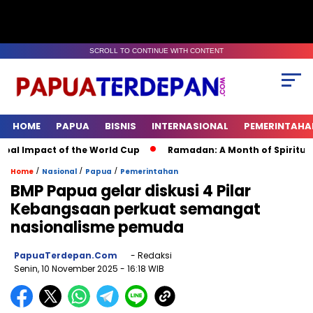
SCROLL TO CONTINUE WITH CONTENT
HOME
PAPUA
BISNIS
INTERNASIONAL
PEMERINTAHA
act of the World Cup
Ramadan: A Month of Spiritual Reflecti
/
/
/
Home
Nasional
Papua
Pemerintahan
BMP Papua gelar diskusi 4 Pilar
Kebangsaan perkuat semangat
nasionalisme pemuda
PapuaTerdepan.com
- Redaksi
Senin, 10 November 2025
- 16:18 WIB