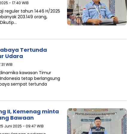
2025 - 17:40 WIB
i reguler tahun 1446 H/2025
sebanyak 203.149 orang,
Dikutip…
urabaya Tertunda
ur Udara
7:31 WIB
dinamika kawasan Timur
Indonesia tetap berlangsung
rabaya sempat tertunda
g II, Kemenag minta
rang Bawaan
25 Juni 2025 - 09:47 WIB