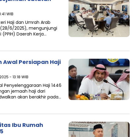
3:41 WIB
ri Haji dan Umrah Arab
tu (28/6/2025), mengunjungi
 (PPIH) Daerah Kerja…
 Awal Persiapan Haji
 2025 - 13:18 WIB
l Penyelenggaraan Haji 1446
gan jemaah haji dari
adwalkan akan berakhir pada…
ritas Ibu Rumah
25