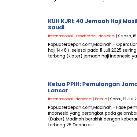
KUH KJRI: 40 Jemaah Haji Masi
Saudi
Internasional
|
Kesehatan
|
Nasional
| Selasa, 15
Papuaterdepan.com,Madinah,- Operasion
haji 1446 H selesai pada 11 Juli 2025 seir
terbang (kloter) jemaah haji Indonesia y
Ketua PPIH: Pemulangan Jamaa
Lancar
Internasional
|
Nasional
|
Papua
| Sabtu, 12 Juli 
Papuaterdepan.com,Madinah,- Fase pem
Indonesia yang berangkat pada gelombang
(Daker) Madinah berakhir dengan keber
terbang 28 Debarkasi…