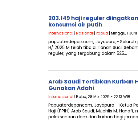
203.149 haji reguler diingatk
konsumsi air putih
Internasional
|
Nasional
|
Papua
| Minggu, 1 Juni
papuaterdepan.com, Jayapura,- Seluruh 
H/ 2025 M telah tiba di Tanah Suci. Seban
reguler, yang tergabung dalam 525…
Arab Saudi Tertibkan Kurban Ha
Gunakan Adahi
Internasional
| Rabu, 28 Mei 2025 - 22:13 WIB
Papuaterdepancom, Jayapura – Ketua Pe
Haji (PPIH) Arab Saudi, Muchlis M. Hanaf
pelaksanaan dam dan kurban bagi jemaah