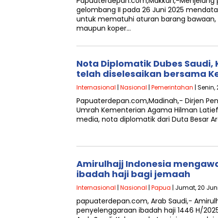
Papuaterdepan.com,Makkah,-Menjelang
gelombang II pada 26 Juni 2025 mendata
untuk mematuhi aturan barang bawaan, b
maupun koper…
Nota Diplomatik Dubes Saudi,
telah diselesaikan bersama K
Internasional
|
Nasional
|
Pemerintahan
| Senin,
Papuaterdepan.com,Madinah,- Dirjen Pen
Umrah Kementerian Agama Hilman Latief
media, nota diplomatik dari Duta Besar Ar
Amirulhajj Indonesia mengaw
ibadah haji bagi jemaah
Internasional
|
Nasional
|
Papua
| Jumat, 20 Juni
papuaterdepan.com, Arab Saudi,- Amirulh
penyelenggaraan ibadah haji 1446 H/2025 h