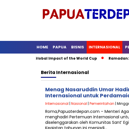
HOME
PAPUA
BISNIS
INTERNASIONAL
P
occer: The Global Impact of the World Cup
Ramadan: A Month 
Berita
Internasional
Menag Nasaruddin Umar Hadi
Internasional untuk Perdamaia
Internasional
|
Nasional
|
Pemerintahan
| Minggu
Roma,Papuaterdepan.com – Menteri Ag
menghadiri Pertemuan Internasional un
diselenggarakan oleh Komunitas Sant’ Egi
Kegiatan tahunan ini menjadi…