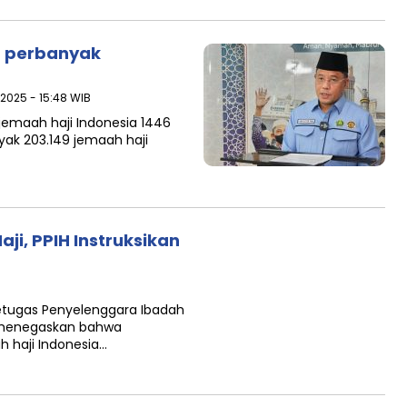
an perbanyak
 2025 - 15:48 WIB
jemaah haji Indonesia 1446
yak 203.149 jemaah haji
ji, PPIH Instruksikan
tugas Penyelenggara Ibadah
i, menegaskan bahwa
 haji Indonesia…