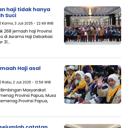
 haji tidak hanya
h Suci
| Kamis, 3 Juli 2025 - 22:49 WIB
 268 jemaah haji Provinsi
a di Asrama Haji Debarkasi
r 31…
emaah Haji asal
| Rabu, 2 Juli 2025 - 12:56 WIB
n Bimbingan Masyarakat
emenag Provinsi Papua, Musa
Kemenag Provinsi Papua,
 sejumlah catatan