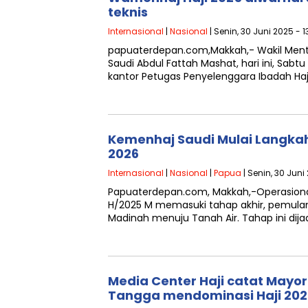
teknis
Internasional
|
Nasional
| Senin, 30 Juni 2025 - 1
papuaterdepan.com,Makkah,- Wakil Mente
Saudi Abdul Fattah Mashat, hari ini, Sab
kantor Petugas Penyelenggara Ibadah Haji
Kemenhaj Saudi Mulai Langkah
2026
Internasional
|
Nasional
|
Papua
| Senin, 30 Juni
Papuaterdepan.com, Makkah,-Operasiona
H/2025 M memasuki tahap akhir, pemulan
Madinah menuju Tanah Air. Tahap ini dij
Media Center Haji catat Mayo
Tangga mendominasi Haji 20