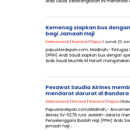
Arab Saudi. Keberangkatan ini menandai
Kemenag siapkan bus dengan 
bagi Jamaah Haji
Internasional
|
Nasional
|
Papua
| Jumat, 20 Juni
papuaterdepan.com, Madinah,- Petugas P
(PPIH) Arab Saudi siapkan bus dengan spes
Arab Saudi Muchlis M Hanafi mengatakan
Pesawat Saudia Airines mem
mendarat darurat di Bandar
Internasional
|
Kriminal
|
Nasional
|
Papua
| Rabu
Papuaterdepan.com,Madinah,- Ancaman 
Airines SV-5276 rute Jeddah-Jakarta men
Penyelenggara Ibadah Haji (PPIH) Arab 
jemaah haji…