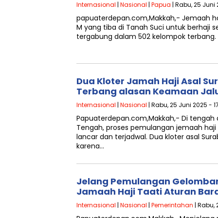
Internasional
|
Nasional
|
Papua
| Rabu, 25 Juni 
papuaterdepan.com,Makkah,- Jemaah haj
M yang tiba di Tanah Suci untuk berhaji 
tergabung dalam 502 kelompok terbang. 
Dua Kloter Jamah Haji Asal S
Terbang alasan Keamaan Jal
Internasional
|
Nasional
| Rabu, 25 Juni 2025 - 1
Papuaterdepan.com,Makkah,- Di tengah 
Tengah, proses pemulangan jemaah haji 
lancar dan terjadwal. Dua kloter asal Su
karena…
Jelang Pemulangan Gelomban
Jamaah Haji Taati Aturan Ba
Internasional
|
Nasional
|
Pemerintahan
| Rabu, 