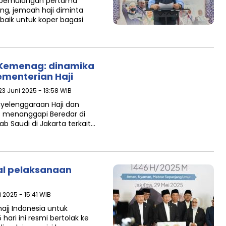
 pemulangan pertama
ng, jemaah haji diminta
aik untuk koper bagasi
 Kemenag: dinamika
ementerian Haji
 23 Juni 2025 - 13:58 WIB
yelenggaraan Haji dan
 menanggapi Beredar di
ab Saudi di Jakarta terkait…
al pelaksanaan
 2025 - 15:41 WIB
ajj Indonesia untuk
ari ini resmi bertolak ke