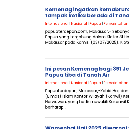
Kemenag ingatkan kemabruran
tampak ketika berada di Tana
Internasional
|
Nasional
|
Papua
|
Pemerintahan
papuaterdepan.com, Makassar,- Sebanyak
Papua yang tergabung dalam Kloter 31 tib
Makassar pada Kamis, (03/07/2025). Klote
Ini pesan Kemenag bagi 391 J
Papua tiba di Tanah Air
Internasional
|
Nasional
|
Papua
|
Pemerintahan
Papuaterdepan, Makassar,-Kabid Haji da
(Bimas) Islam Kantor Wilayah (Kanwil) K
Narwawan, yang hadir mewakili Kakanwil 
berharap…
Wamenhaj Haji 2025 diwarnai