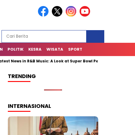
AN
POLITIK
KESRA
WISATA
SPORT
ews in R&B Music: A Look at Super Bowl Performances, New Albums, 
TRENDING
INTERNASIONAL