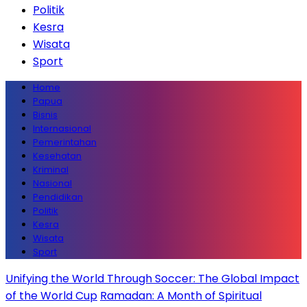
Politik
Kesra
Wisata
Sport
Home
Papua
Bisnis
Internasional
Pemerintahan
Kesehatan
Kriminal
Nasional
Pendidikan
Politik
Kesra
Wisata
Sport
Unifying the World Through Soccer: The Global Impact
of the World Cup
Ramadan: A Month of Spiritual