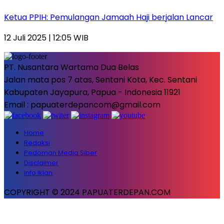
Ketua PPIH: Pemulangan Jamaah Haji berjalan Lancar
12 Juli 2025 | 12:05 WIB
PT. Nusantara Wartama Dua Belas
Jalan mata pos 7 atas, Sentani Kota, Kec. Sentani
Kabupaten Jayapura, Papua - Indonesia 11921
Email : papuaterdepancom@gmail.com
Home
Redaksi
Pedoman Media Siber
Disclaimer
Info Iklan
COPYRIGHT © 2024 PAPUATERDEPAN.COM