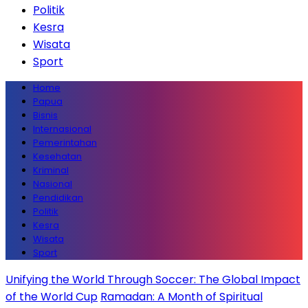
Politik
Kesra
Wisata
Sport
Home
Papua
Bisnis
Internasional
Pemerintahan
Kesehatan
Kriminal
Nasional
Pendidikan
Politik
Kesra
Wisata
Sport
Unifying the World Through Soccer: The Global Impact
of the World Cup
Ramadan: A Month of Spiritual