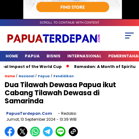
SCROLL TO CONTINUE WITH CONTENT
HOME
PAPUA
BISNIS
INTERNASIONAL
PEMERINTAHA
l Impact of the World Cup
Ramadan: A Month of Spiritual Ref
/
/
/
Home
Nasional
Papua
Pendidikan
Dua Tilawah Dewasa Papua ikut
Cabang Tilawah Dewasa di
Samarinda
PapuaTerdepan.com
- Redaksi
Jumat, 13 September 2024
- 13:39 WIB