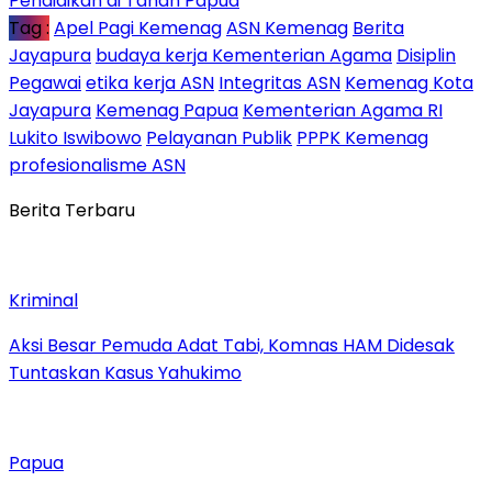
Pendidikan di Tanah Papua
Tag :
Apel Pagi Kemenag
ASN Kemenag
Berita
Jayapura
budaya kerja Kementerian Agama
Disiplin
Pegawai
etika kerja ASN
Integritas ASN
Kemenag Kota
Jayapura
Kemenag Papua
Kementerian Agama RI
Lukito Iswibowo
Pelayanan Publik
PPPK Kemenag
profesionalisme ASN
Berita Terbaru
Kriminal
Aksi Besar Pemuda Adat Tabi, Komnas HAM Didesak
Tuntaskan Kasus Yahukimo
Papua