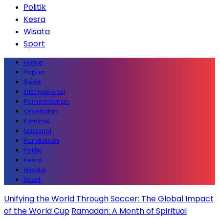
Politik
Kesra
Wisata
Sport
Home
Papua
Bisnis
Internasional
Pemerintahan
Kesehatan
Kriminal
Nasional
Pendidikan
Politik
Kesra
Wisata
Sport
Unifying the World Through Soccer: The Global Impact
of the World Cup
Ramadan: A Month of Spiritual