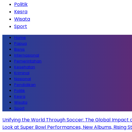
Politik
Kesra
Wisata
Sport
Home
Papua
Bisnis
Internasional
Pemerintahan
Kesehatan
Kriminal
Nasional
Pendidikan
Politik
Kesra
Wisata
Sport
Unifying the World Through Soccer: The Global Impact 
Look at Super Bowl Performances, New Albums, Rising Sta