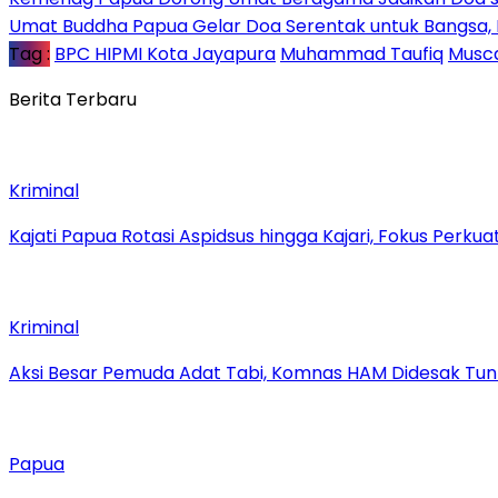
Umat Buddha Papua Gelar Doa Serentak untuk Bangsa
Tag :
BPC HIPMI Kota Jayapura
Muhammad Taufiq
Musc
Berita Terbaru
Kriminal
Kajati Papua Rotasi Aspidsus hingga Kajari, Fokus Perk
Kriminal
Aksi Besar Pemuda Adat Tabi, Komnas HAM Didesak Tu
Papua