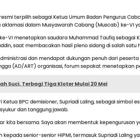
esmi terpilih sebagai Ketua Umum Badan Pengurus Caba
 aklamasi dalam Musyawarah Cabang (Muscab) ke-VI yang 
ke-VI menetapkan saudara Muhammad Taufiq sebagai K
ddin, saat membacakan hasil pleno sidang di salah satu 
i administrasi dan mendapat dukungan penuh dari peserta
gga (AD/ART) organisasi, forum sepakat menetapkan pem
h Suci, Terbagi Tiga Kloter Mulai 20 Mei
 Ketua BPC demisioner, Supriadi Laling, sebagai simbol
yukur dan tanggung jawab.
esar kita bersama. Saya akan membentuk kepengurusan yan
 kepada senior-senior HIPMI, termasuk Supriadi Laling