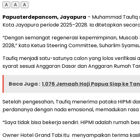
A
A
A
Papuaterdepancom, Jayapura
– Muhammad Taufiq r
Kota Jayapura periode 2025–2028. Ia ditetapkan secara
“Dengan semangat regenerasi kepemimpinan, Muscab 
2028,” kata Ketua Steering Committee, Suharlim Syamsu
Taufiq menjadi satu-satunya calon yang lolos verifikas
syarat sesuai Anggaran Dasar dan Anggaran Rumah Tan
Baca Juga :
1.076 Jemaah Haji Papua Siap ke Tana
Setelah pengesahan, Taufiq menerima pataka HIPMI dari
perdananya dengan nada emosional, memadukan rasa s
“Saya tidak bisa bekerja sendiri. HIPMI adalah rumah b
Owner Hotel Grand Tabi itu menyampaikan terima kasih