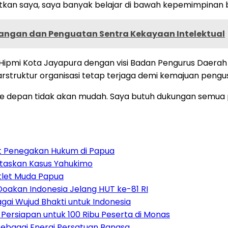
itkan saya, saya banyak belajar di bawah kepemimpinan b
ngan dan Penguatan Sentra Kekayaan Intelektual
ipmi Kota Jayapura dengan visi Badan Pengurus Daerah (B
tarstruktur organisasi tetap terjaga demi kemajuan pen
hun ke depan tidak akan mudah. Saya butuh dukungan sem
uat Penegakan Hukum di Papua
ntaskan Kasus Yahukimo
tlet Muda Papua
Doakan Indonesia Jelang HUT ke-81 RI
ai Wujud Bhakti untuk Indonesia
ersiapan untuk 100 Ribu Peserta di Monas
bagai Energi Persatuan Bangsa