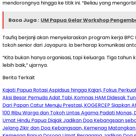
mendorongnya hingga ke titik ini. “Beliau yang mengorb
Baca Juga :
UM Papua Gelar Workshop Pengemba
Taufiq berjanji akan menyelaraskan program kerja BPC H
tokoh senior dari Jayapura. Ia berharap komunikasi an
“Kita bukan hanya organisasi, tapi keluarga. Tiga ta
lebih baik,” ujarnya.
Berita Terkait
Kajati Papua Rotasi Aspidsus hingga Kajari, Fokus Perk
Aksi Besar Pemuda Adat Tabi, Komnas HAM Didesak Tu
Dari Papan Catur Menuju Prestasi, KOGERCEP Siapkan A
100 Ribu Warga dan Tokoh Lintas Agama Padati Monas, 
Umat Hindu Papua Diajak Jadikan Doa Kebangsaan sebag
Jelang Zikir dan Doa Kebangsaan, Kemenag Matangkan P
Kemenag Papua Dorong Umat Beragama Jadikan Doa se