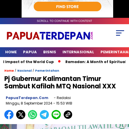
SCROLL TO CONTINUE WITH CONTENT
HOME
PAPUA
BISNIS
INTERNASIONAL
PEMERINTAHA
mpact of the World Cup
Ramadan: A Month of Spiritual Reflec
/
/
Home
Nasional
Pemerintahan
Pj Gubernur Kalimantan Timur
Sambut Kafilah MTQ Nasional XXX
PapuaTerdepan.com
- Redaksi
Minggu, 8 September 2024
- 15:53 WIB