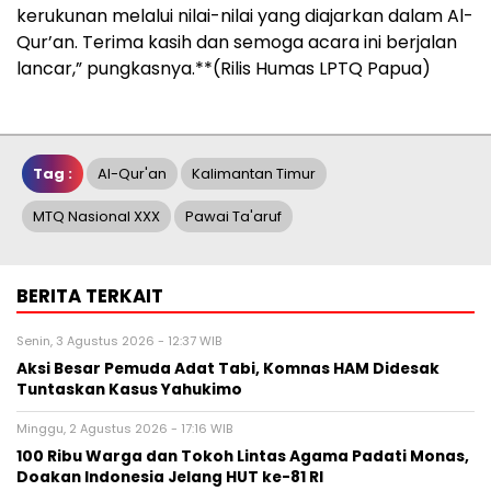
kerukunan melalui nilai-nilai yang diajarkan dalam Al-
Qur’an. Terima kasih dan semoga acara ini berjalan
lancar,” pungkasnya.**(Rilis Humas LPTQ Papua)
Tag :
Al-Qur'an
Kalimantan Timur
MTQ Nasional XXX
Pawai Ta'aruf
BERITA TERKAIT
Senin, 3 Agustus 2026 - 12:37 WIB
Aksi Besar Pemuda Adat Tabi, Komnas HAM Didesak
Tuntaskan Kasus Yahukimo
Minggu, 2 Agustus 2026 - 17:16 WIB
100 Ribu Warga dan Tokoh Lintas Agama Padati Monas,
Doakan Indonesia Jelang HUT ke-81 RI