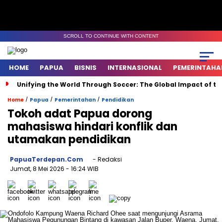
SCROLL TO CONTINUE WITH CONTENT
HOME
PAPUA
BISNIS
INTERNASIONAL
PEMERINTAHA
Unifying the World Through Soccer: The Global Impact of t
/
/
/
Home
Papua
Pemerintahan
Pendidikan
Tokoh adat Papua dorong
mahasiswa hindari konflik dan
utamakan pendidikan
PapuaTerdepan.com
- Redaksi
Jumat, 8 Mei 2026
- 16:24 WIB