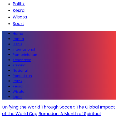
Politik
Kesra
Wisata
Sport
Home
Papua
Bisnis
Internasional
Pemerintahan
Kesehatan
Kriminal
Nasional
Pendidikan
Politik
Kesra
Wisata
Sport
Unifying the World Through Soccer: The Global Impact
of the World Cup
Ramadan: A Month of Spiritual