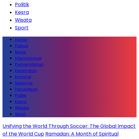
Politik
Kesra
Wisata
Sport
Home
Papua
Bisnis
Internasional
Pemerintahan
Kesehatan
Kriminal
Nasional
Pendidikan
Politik
Kesra
Wisata
Sport
Unifying the World Through Soccer: The Global Impact
of the World Cup
Ramadan: A Month of Spiritual