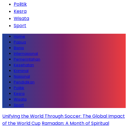
Politik
Kesra
Wisata
Sport
Home
Papua
Bisnis
Internasional
Pemerintahan
Kesehatan
Kriminal
Nasional
Pendidikan
Politik
Kesra
Wisata
Sport
Unifying the World Through Soccer: The Global Impact
of the World Cup
Ramadan: A Month of Spiritual