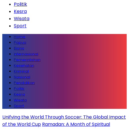
Politik
Kesra
Wisata
Sport
Home
Papua
Bisnis
Internasional
Pemerintahan
Kesehatan
Kriminal
Nasional
Pendidikan
Politik
Kesra
Wisata
Sport
Unifying the World Through Soccer: The Global Impact
of the World Cup
Ramadan: A Month of Spiritual