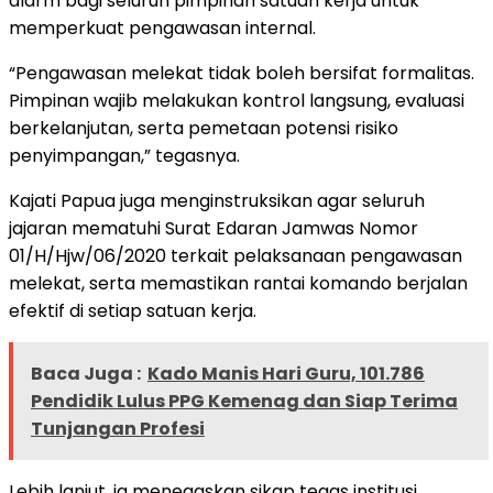
alarm bagi seluruh pimpinan satuan kerja untuk
memperkuat pengawasan internal.
“Pengawasan melekat tidak boleh bersifat formalitas.
Pimpinan wajib melakukan kontrol langsung, evaluasi
berkelanjutan, serta pemetaan potensi risiko
penyimpangan,” tegasnya.
Kajati Papua juga menginstruksikan agar seluruh
jajaran mematuhi Surat Edaran Jamwas Nomor
01/H/Hjw/06/2020 terkait pelaksanaan pengawasan
melekat, serta memastikan rantai komando berjalan
efektif di setiap satuan kerja.
Baca Juga :
Kado Manis Hari Guru, 101.786
Pendidik Lulus PPG Kemenag dan Siap Terima
Tunjangan Profesi
Lebih lanjut, ia menegaskan sikap tegas institusi