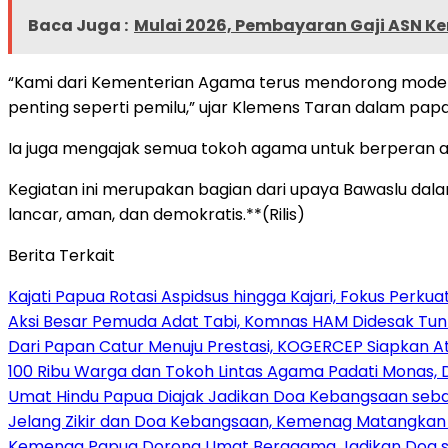
Baca Juga :
Mulai 2026, Pembayaran Gaji ASN K
“Kami dari Kementerian Agama terus mendorong mode
penting seperti pemilu,” ujar Klemens Taran dalam pap
Ia juga mengajak semua tokoh agama untuk berperan ak
Kegiatan ini merupakan bagian dari upaya Bawaslu da
lancar, aman, dan demokratis.**(Rilis)
Berita Terkait
Kajati Papua Rotasi Aspidsus hingga Kajari, Fokus Perk
Aksi Besar Pemuda Adat Tabi, Komnas HAM Didesak Tu
Dari Papan Catur Menuju Prestasi, KOGERCEP Siapkan A
100 Ribu Warga dan Tokoh Lintas Agama Padati Monas, 
Umat Hindu Papua Diajak Jadikan Doa Kebangsaan sebag
Jelang Zikir dan Doa Kebangsaan, Kemenag Matangkan P
Kemenag Papua Dorong Umat Beragama Jadikan Doa se