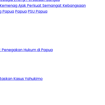
, Kemenag Ajak Perkuat Semangat Kebangsaan
 Papua
Papua
PSU Papua
uat Penegakan Hukum di Papua
ntaskan Kasus Yahukimo