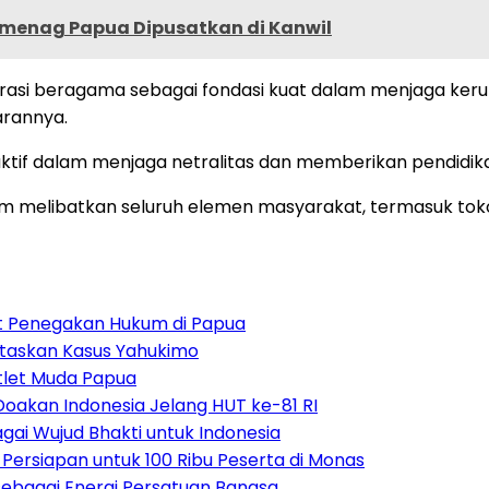
emenag Papua Dipusatkan di Kanwil
rasi beragama sebagai fondasi kuat dalam menjaga ke
arannya.
tif dalam menjaga netralitas dan memberikan pendidika
lam melibatkan seluruh elemen masyarakat, termasuk to
uat Penegakan Hukum di Papua
ntaskan Kasus Yahukimo
tlet Muda Papua
Doakan Indonesia Jelang HUT ke-81 RI
ai Wujud Bhakti untuk Indonesia
ersiapan untuk 100 Ribu Peserta di Monas
bagai Energi Persatuan Bangsa