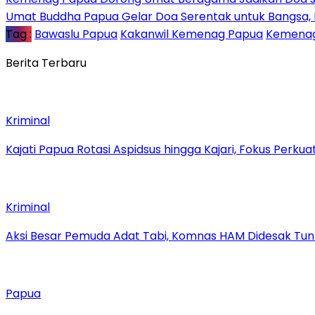
Umat Buddha Papua Gelar Doa Serentak untuk Bangsa
Tag :
Bawaslu Papua
Kakanwil Kemenag Papua
Kemenag
Berita Terbaru
Kriminal
Kajati Papua Rotasi Aspidsus hingga Kajari, Fokus Perk
Kriminal
Aksi Besar Pemuda Adat Tabi, Komnas HAM Didesak Tu
Papua