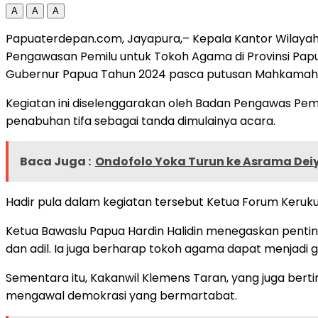
A
A
A
Papuaterdepan.com, Jayapura,– Kepala Kantor Wilayah (
Pengawasan Pemilu untuk Tokoh Agama di Provinsi Pap
Gubernur Papua Tahun 2024 pasca putusan Mahkamah Kons
Kegiatan ini diselenggarakan oleh Badan Pengawas Pemi
penabuhan tifa sebagai tanda dimulainya acara.
Baca Juga :
Ondofolo Yoka Turun ke Asrama Dei
Hadir pula dalam kegiatan tersebut Ketua Forum Kerukun
Ketua Bawaslu Papua Hardin Halidin menegaskan pentin
dan adil. Ia juga berharap tokoh agama dapat menja
Sementara itu, Kakanwil Klemens Taran, yang juga be
mengawal demokrasi yang bermartabat.