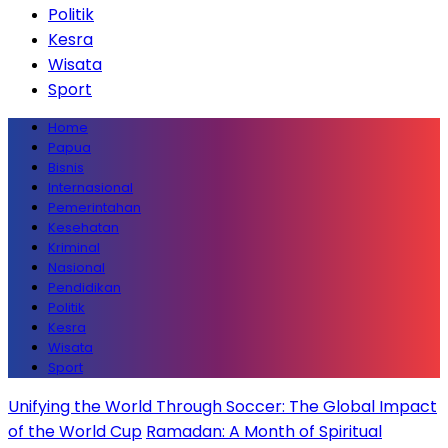
Politik
Kesra
Wisata
Sport
Home
Papua
Bisnis
Internasional
Pemerintahan
Kesehatan
Kriminal
Nasional
Pendidikan
Politik
Kesra
Wisata
Sport
Unifying the World Through Soccer: The Global Impact
of the World Cup
Ramadan: A Month of Spiritual