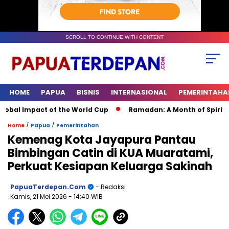
SCROLL TO CONTINUE WITH CONTENT
HOME
PAPUA
BISNIS
INTERNASIONAL
PEMERINTAHA
bal Impact of the World Cup
Ramadan: A Month of Spiritual R
/
/
Home
Papua
Pemerintahan
Kemenag Kota Jayapura Pantau
Bimbingan Catin di KUA Muaratami,
Perkuat Kesiapan Keluarga Sakinah
PapuaTerdepan.com
- Redaksi
Kamis, 21 Mei 2026
- 14:40 WIB