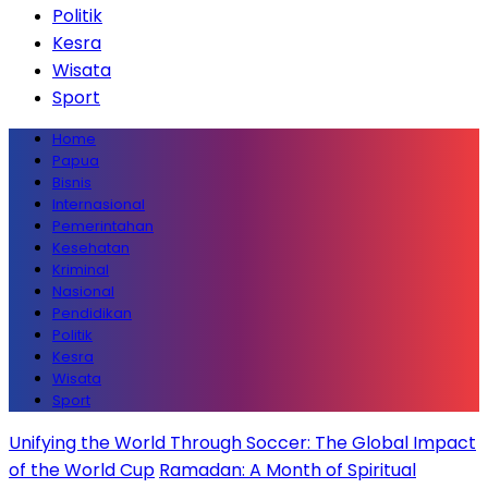
Politik
Kesra
Wisata
Sport
Home
Papua
Bisnis
Internasional
Pemerintahan
Kesehatan
Kriminal
Nasional
Pendidikan
Politik
Kesra
Wisata
Sport
Unifying the World Through Soccer: The Global Impact
of the World Cup
Ramadan: A Month of Spiritual