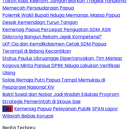
Tokoh Adat Keerom: Jangan Biarkan Tragedi Yahukimo
Memecah Persaudaraan Papua
Polemik Wakil Bupati Nduga Memanas, Massa Papua
Desak Kemendagri Turun Tangan
Kemenag Papua Percepat Penguatan SDM, ASN
Didorong Bangun Rekam Jejak Kompetensi*
LKP Cia dan Kemdikdasmen Cetak SDM Papua
Terampil di Bidang Kecantikan
Status Paulus Ubruangge Dipertanyakan, Tim Maniap
Kogoya Minta Pansus DPRK Nduga Lakukan Verifikasi
Ulang
Solois Remaja Putri Papua Tampil Memukau di
Pesparawi Nasional XIV
Bakti Sosial dan Nobar Jadi Wadah Edukasi Program
Strategis Pemerintah di Skouw Sae
Tag :
Kemenag Papua
Pelayanan Publik
SPAN Lapor
Wilayah Bebas Korupsi
Berita Terbaru