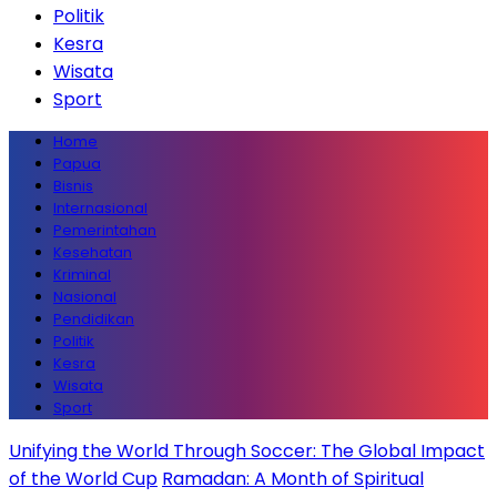
Politik
Kesra
Wisata
Sport
Home
Papua
Bisnis
Internasional
Pemerintahan
Kesehatan
Kriminal
Nasional
Pendidikan
Politik
Kesra
Wisata
Sport
Unifying the World Through Soccer: The Global Impact
of the World Cup
Ramadan: A Month of Spiritual