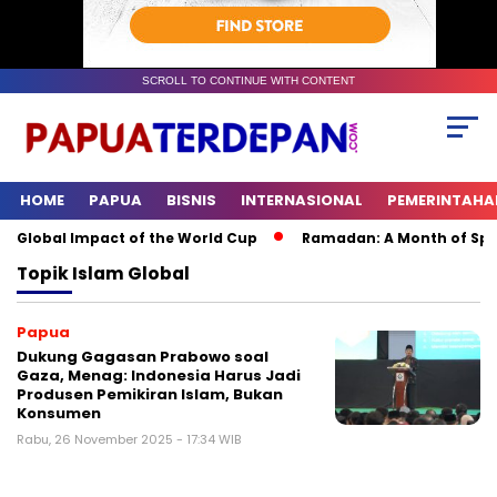
SCROLL TO CONTINUE WITH CONTENT
HOME
PAPUA
BISNIS
INTERNASIONAL
PEMERINTAHA
 Global Impact of the World Cup
Ramadan: A Month of Spiritu
Topik
Islam Global
Papua
Dukung Gagasan Prabowo soal
Gaza, Menag: Indonesia Harus Jadi
Produsen Pemikiran Islam, Bukan
Konsumen
Rabu, 26 November 2025 - 17:34 WIB