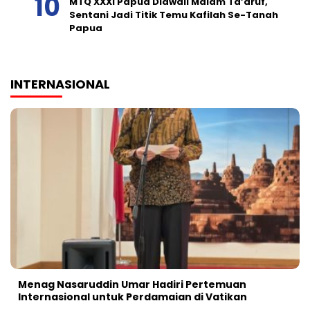
MTQ XXXI Papua Diawali Malam Ta’aruf,
Sentani Jadi Titik Temu Kafilah Se-Tanah
Papua
INTERNASIONAL
Menag Nasaruddin Umar Hadiri Pertemuan
Internasional untuk Perdamaian di Vatikan