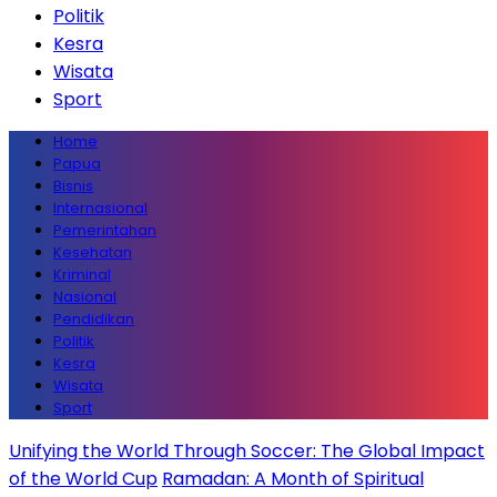
Politik
Kesra
Wisata
Sport
Home
Papua
Bisnis
Internasional
Pemerintahan
Kesehatan
Kriminal
Nasional
Pendidikan
Politik
Kesra
Wisata
Sport
Unifying the World Through Soccer: The Global Impact
of the World Cup
Ramadan: A Month of Spiritual