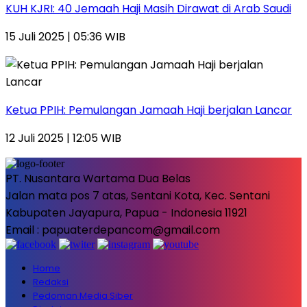
KUH KJRI: 40 Jemaah Haji Masih Dirawat di Arab Saudi
15 Juli 2025 | 05:36 WIB
Ketua PPIH: Pemulangan Jamaah Haji berjalan Lancar
12 Juli 2025 | 12:05 WIB
PT. Nusantara Wartama Dua Belas
Jalan mata pos 7 atas, Sentani Kota, Kec. Sentani
Kabupaten Jayapura, Papua - Indonesia 11921
Email : papuaterdepancom@gmail.com
Home
Redaksi
Pedoman Media Siber