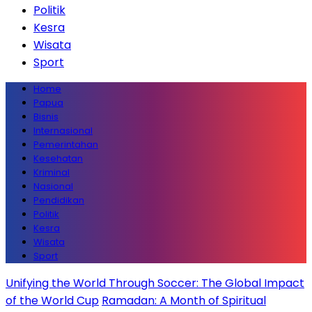
Politik
Kesra
Wisata
Sport
Home
Papua
Bisnis
Internasional
Pemerintahan
Kesehatan
Kriminal
Nasional
Pendidikan
Politik
Kesra
Wisata
Sport
Unifying the World Through Soccer: The Global Impact
of the World Cup
Ramadan: A Month of Spiritual