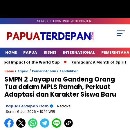
SCROLL TO CONTINUE WITH CONTENT
HOME
PAPUA
BISNIS
INTERNASIONAL
PEMERINTAHA
pact of the World Cup
Ramadan: A Month of Spiritual Reflect
/
/
/
Home
Papua
Pemerintahan
Pendidikan
SMPN 2 Jayapura Gandeng Orang
Tua dalam MPLS Ramah, Perkuat
Adaptasi dan Karakter Siswa Baru
PapuaTerdepan.com
- Redaksi
Senin, 6 Juli 2026
- 10:14 WIB