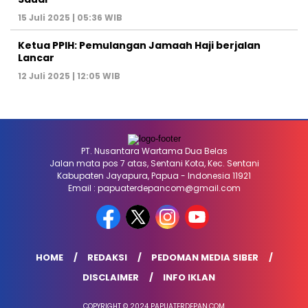
15 Juli 2025 | 05:36 WIB
Ketua PPIH: Pemulangan Jamaah Haji berjalan
Lancar
12 Juli 2025 | 12:05 WIB
PT. Nusantara Wartama Dua Belas
Jalan mata pos 7 atas, Sentani Kota, Kec. Sentani
Kabupaten Jayapura, Papua - Indonesia 11921
Email : papuaterdepancom@gmail.com
HOME
REDAKSI
PEDOMAN MEDIA SIBER
DISCLAIMER
INFO IKLAN
COPYRIGHT © 2024 PAPUATERDEPAN.COM