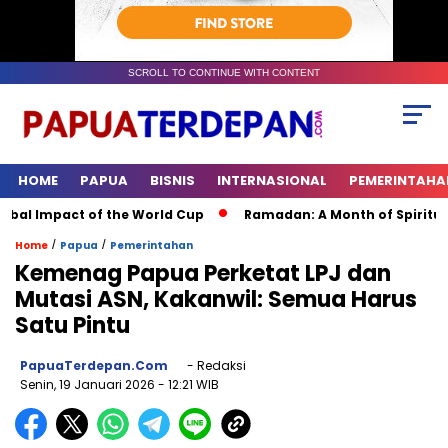
SCROLL TO CONTINUE WITH CONTENT
HOME
PAPUA
BISNIS
INTERNASIONAL
PEMERINTAHA
l Impact of the World Cup
Ramadan: A Month of Spiritual Re
/
/
Home
Papua
Pemerintahan
Kemenag Papua Perketat LPJ dan
Mutasi ASN, Kakanwil: Semua Harus
Satu Pintu
PapuaTerdepan.com
- Redaksi
Senin, 19 Januari 2026
- 12:21 WIB