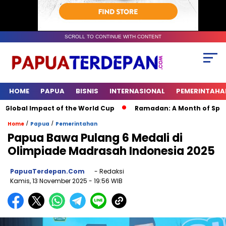
SCROLL TO CONTINUE WITH CONTENT
HOME
PAPUA
BISNIS
INTERNASIONAL
PEMERINTAHA
lobal Impact of the World Cup
Ramadan: A Month of Spiritua
/
/
Home
Papua
Pemerintahan
Papua Bawa Pulang 6 Medali di
Olimpiade Madrasah Indonesia 2025
PapuaTerdepan.com
- Redaksi
Kamis, 13 November 2025
- 19:56 WIB