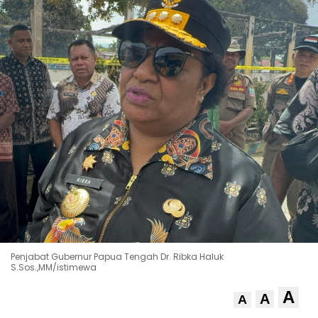
Penjabat Gubernur Papua Tengah Dr. Ribka Haluk
S.Sos.,MM/istimewa
A
A
A