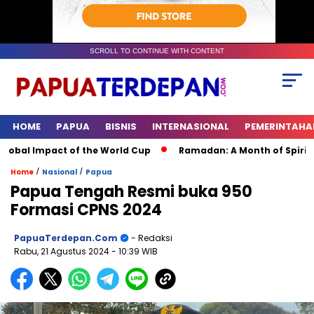
SCROLL TO CONTINUE WITH CONTENT
HOME
PAPUA
BISNIS
INTERNASIONAL
PEMERINTAHA
bal Impact of the World Cup
Ramadan: A Month of Spiritual R
/
/
Home
Nasional
Papua
Papua Tengah Resmi buka 950
Formasi CPNS 2024
PapuaTerdepan.com
- Redaksi
Rabu, 21 Agustus 2024
- 10:39 WIB