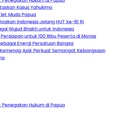
uat Penegakan Hukum di Papua
ntaskan Kasus Yahukimo
tlet Muda Papua
Doakan Indonesia Jelang HUT ke-81 RI
ai Wujud Bhakti untuk Indonesia
ersiapan untuk 100 Ribu Peserta di Monas
bagai Energi Persatuan Bangsa
, Kemenag Ajak Perkuat Semangat Kebangsaan
ama
uat Penegakan Hukum di Papua