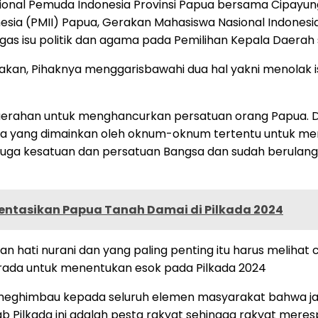
ional Pemuda Indonesia Provinsi Papua bersama Cipayun
esia (PMII) Papua, Gerakan Mahasiswa Nasional Indones
s isu politik dan agama pada Pemilihan Kepala Daerah s
akan, Pihaknya menggarisbawahi dua hal yakni menolak 
edaerahan untuk menghancurkan persatuan orang Papua. D
ma yang dimainkan oleh oknum-oknum tertentu untuk menca
a kesatuan dan persatuan Bangsa dan sudah berulang kal
ntasikan Papua Tanah Damai di Pilkada 2024
hati nurani dan yang paling penting itu harus melihat ca
rada untuk menentukan esok pada Pilkada 2024
 meghimbau kepada seluruh elemen masyarakat bahwa jan
Pilkada ini adalah pesta rakyat sehingga rakyat meres