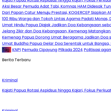
Kajati Papua Rotasi Aspidsus hingga Kajari, Fokus Perk
Aksi Besar Pemuda Adat Tabi, Komnas HAM Didesak Tu
Dari Papan Catur Menuju Prestasi, KOGERCEP Siapkan A
100 Ribu Warga dan Tokoh Lintas Agama Padati Monas, 
Umat Hindu Papua Diajak Jadikan Doa Kebangsaan sebag
Jelang Zikir dan Doa Kebangsaan, Kemenag Matangkan P
Kemenag Papua Dorong Umat Beragama Jadikan Doa se
Umat Buddha Papua Gelar Doa Serentak untuk Bangsa
Tag :
KNPI
Pemuda Cipayung
Pilkada 2024
Politisasi ag
Berita Terbaru
Kriminal
Kajati Papua Rotasi Aspidsus hingga Kajari, Fokus Perk
Kriminal