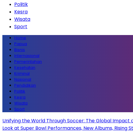
Politik
Kesra
Wisata
Sport
Home
Papua
Bisnis
Internasional
Pemerintahan
Kesehatan
Kriminal
Nasional
Pendidikan
Politik
Kesra
Wisata
Sport
Unifying the World Through Soccer: The Global Impact 
Look at Super Bowl Performances, New Albums, Rising Sta