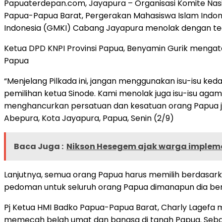
Papuaterdepan.com, Jayapura – Organisasi Komite Nas
Papua-Papua Barat, Pergerakan Mahasiswa Islam Indon
Indonesia (GMKI) Cabang Jayapura menolak dengan tega
Ketua DPD KNPI Provinsi Papua, Benyamin Gurik mengat
Papua
“Menjelang Pilkada ini, jangan menggunakan isu-isu k
pemilihan ketua Sinode. Kami menolak juga isu-isu aga
menghancurkan persatuan dan kesatuan orang Papua jug
Abepura, Kota Jayapura, Papua, Senin (2/9)
Baca Juga :
Nikson Hesegem ajak warga impleme
Lanjutnya, semua orang Papua harus memilih berdasarkan 
pedoman untuk seluruh orang Papua dimanapun dia be
Pj Ketua HMI Badko Papua-Papua Barat, Charly Lagefa
memecah belah umat dan bangsa di tanah Papua. Sebab 