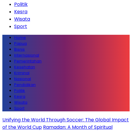
Politik
Kesra
Wisata
Sport
Home
Papua
Bisnis
Internasional
Pemerintahan
Kesehatan
Kriminal
Nasional
Pendidikan
Politik
Kesra
Wisata
Sport
Unifying the World Through Soccer: The Global Impact
of the World Cup
Ramadan: A Month of Spiritual