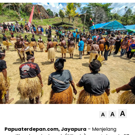
A
A
A
Papuaterdepan.com, Jayapura
– Menjelang