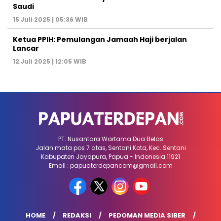
Saudi
15 Juli 2025 | 05:36 WIB
Ketua PPIH: Pemulangan Jamaah Haji berjalan
Lancar
12 Juli 2025 | 12:05 WIB
PT. Nusantara Wartama Dua Belas
Jalan mata pos 7 atas, Sentani Kota, Kec. Sentani
Kabupaten Jayapura, Papua - Indonesia 11921
Email : papuaterdepancom@gmail.com
HOME
REDAKSI
PEDOMAN MEDIA SIBER