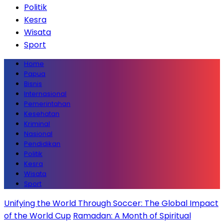
Politik
Kesra
Wisata
Sport
Home
Papua
Bisnis
Internasional
Pemerintahan
Kesehatan
Kriminal
Nasional
Pendidikan
Politik
Kesra
Wisata
Sport
Unifying the World Through Soccer: The Global Impact
of the World Cup
Ramadan: A Month of Spiritual