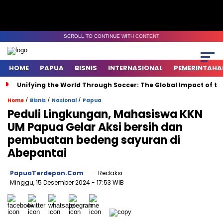
SCROLL TO CONTINUE WITH CONTENT
HOME
PAPUA
BISNIS
INTERNASIONAL
PEMERINTAHA
Unifying the World Through Soccer: The Global Impact of t
/
/
/
Home
Bisnis
Nasional
Papua
Peduli Lingkungan, Mahasiswa KKN
UM Papua Gelar Aksi bersih dan
pembuatan bedeng sayuran di
Abepantai
PapuaTerdepan.com
- Redaksi
Minggu, 15 Desember 2024
- 17:53 WIB