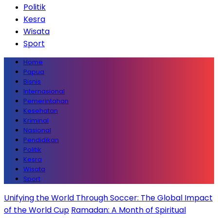
Politik
Kesra
Wisata
Sport
Home
Papua
Bisnis
Internasional
Pemerintahan
Kesehatan
Kriminal
Nasional
Pendidikan
Politik
Kesra
Wisata
Sport
Unifying the World Through Soccer: The Global Impact
of the World Cup
Ramadan: A Month of Spiritual