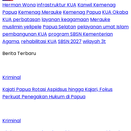
Herman Wona
infrastruktur KUA
Kanwil Kemenag
Papua
Kemenag Merauke
Kemenag Papua
KUA Okaba
KUA perbatasan
layanan keagamaan
Merauke
muslimin yelipele
Papua Selatan
pelayanan umat Islam
pembangunan KUA
program SBSN Kementerian
Agama.
rehabilitasi KUA
SBSN 2027
wilayah 3t
Berita Terbaru
Kriminal
Kajati Papua Rotasi Aspidsus hingga Kajari, Fokus
Perkuat Penegakan Hukum di Papua
Kriminal