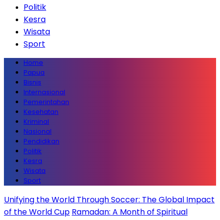
Politik
Kesra
Wisata
Sport
Home
Papua
Bisnis
Internasional
Pemerintahan
Kesehatan
Kriminal
Nasional
Pendidikan
Politik
Kesra
Wisata
Sport
Unifying the World Through Soccer: The Global Impact
of the World Cup
Ramadan: A Month of Spiritual