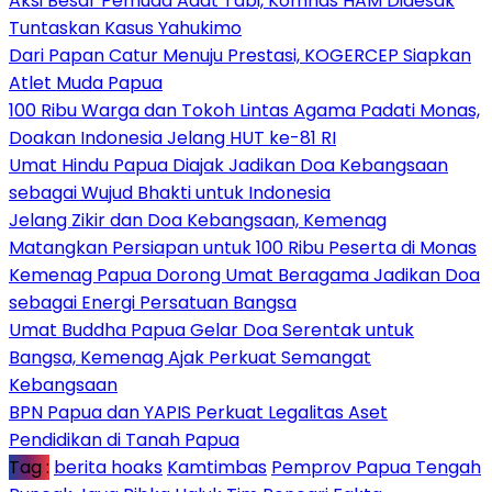
Aksi Besar Pemuda Adat Tabi, Komnas HAM Didesak
Tuntaskan Kasus Yahukimo
Dari Papan Catur Menuju Prestasi, KOGERCEP Siapkan
Atlet Muda Papua
100 Ribu Warga dan Tokoh Lintas Agama Padati Monas,
Doakan Indonesia Jelang HUT ke-81 RI
Umat Hindu Papua Diajak Jadikan Doa Kebangsaan
sebagai Wujud Bhakti untuk Indonesia
Jelang Zikir dan Doa Kebangsaan, Kemenag
Matangkan Persiapan untuk 100 Ribu Peserta di Monas
Kemenag Papua Dorong Umat Beragama Jadikan Doa
sebagai Energi Persatuan Bangsa
Umat Buddha Papua Gelar Doa Serentak untuk
Bangsa, Kemenag Ajak Perkuat Semangat
Kebangsaan
BPN Papua dan YAPIS Perkuat Legalitas Aset
Pendidikan di Tanah Papua
Tag :
berita hoaks
Kamtimbas
Pemprov Papua Tengah