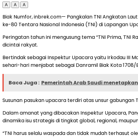
A
A
A
Biak Numfor, inbrek.com— Pangkalan TNI Angkatan Laut 
ke-80 Tentara Nasional Indonesia (TNI) di Lapangan Up
Peringatan tahun ini mengusung tema “TNI Prima, TNI R
dicintai rakyat.
Bertindak sebagai Inspektur Upacara yaitu Irkodau III 
sehari-hari menjabat sebagai Danramil Biak Kota 1708/
Baca Juga :
Pemerintah Arab Saudi menetapkan 
Susunan pasukan upacara terdiri atas unsur gabungan TNI,
Dalam amanat yang dibacakan Inspektur Upacara, Pangli
dinamika isu strategis di tingkat global, regional, maupun
“TNI harus selalu waspada dan tidak mudah terhasut ole