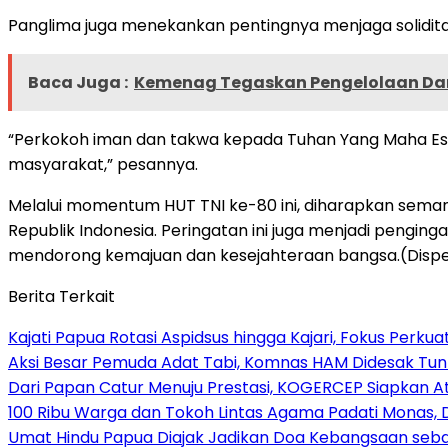
Panglima juga menekankan pentingnya menjaga solidita
Baca Juga :
Kemenag Tegaskan Pengelolaan Dan
“Perkokoh iman dan takwa kepada Tuhan Yang Maha Es
masyarakat,” pesannya.
Melalui momentum HUT TNI ke-80 ini, diharapkan sema
Republik Indonesia. Peringatan ini juga menjadi peng
mendorong kemajuan dan kesejahteraan bangsa.(Dispen
Berita Terkait
Kajati Papua Rotasi Aspidsus hingga Kajari, Fokus Perk
Aksi Besar Pemuda Adat Tabi, Komnas HAM Didesak Tu
Dari Papan Catur Menuju Prestasi, KOGERCEP Siapkan A
100 Ribu Warga dan Tokoh Lintas Agama Padati Monas, 
Umat Hindu Papua Diajak Jadikan Doa Kebangsaan sebag