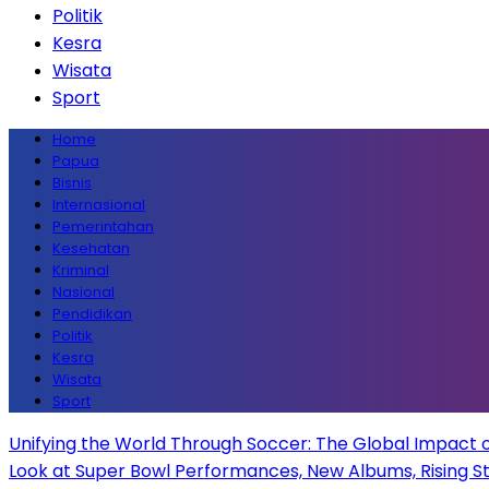
Politik
Kesra
Wisata
Sport
Home
Papua
Bisnis
Internasional
Pemerintahan
Kesehatan
Kriminal
Nasional
Pendidikan
Politik
Kesra
Wisata
Sport
Unifying the World Through Soccer: The Global Impact 
Look at Super Bowl Performances, New Albums, Rising Sta