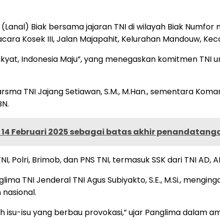
(Lanal) Biak bersama jajaran TNI di wilayah Biak Numfo
acara Kosek III, Jalan Majapahit, Kelurahan Mandouw, K
akyat, Indonesia Maju”, yang menegaskan komitmen TNI u
Marsma TNI Jajang Setiawan, S.M., M.Han., sementara Koma
BN.
14 Februari 2025 sebagai batas akhir penandatang
 Polri, Brimob, dan PNS TNI, termasuk SSK dari TNI AD, AL
ma TNI Jenderal TNI Agus Subiyakto, S.E., M.Si., mengin
 nasional.
h isu-isu yang berbau provokasi,” ujar Panglima dalam a