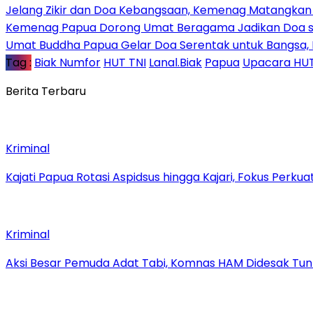
Jelang Zikir dan Doa Kebangsaan, Kemenag Matangkan P
Kemenag Papua Dorong Umat Beragama Jadikan Doa se
Umat Buddha Papua Gelar Doa Serentak untuk Bangsa
Tag :
Biak Numfor
HUT TNI
Lanal.Biak
Papua
Upacara HUT
Berita Terbaru
Kriminal
Kajati Papua Rotasi Aspidsus hingga Kajari, Fokus Perk
Kriminal
Aksi Besar Pemuda Adat Tabi, Komnas HAM Didesak Tu