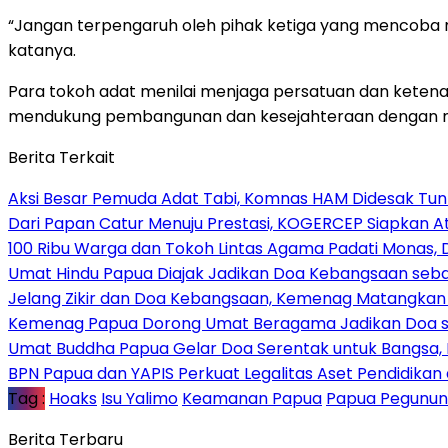
“Jangan terpengaruh oleh pihak ketiga yang mencoba 
katanya.
Para tokoh adat menilai menjaga persatuan dan keten
mendukung pembangunan dan kesejahteraan dengan m
Berita Terkait
Aksi Besar Pemuda Adat Tabi, Komnas HAM Didesak Tu
Dari Papan Catur Menuju Prestasi, KOGERCEP Siapkan A
100 Ribu Warga dan Tokoh Lintas Agama Padati Monas, 
Umat Hindu Papua Diajak Jadikan Doa Kebangsaan sebag
Jelang Zikir dan Doa Kebangsaan, Kemenag Matangkan P
Kemenag Papua Dorong Umat Beragama Jadikan Doa se
Umat Buddha Papua Gelar Doa Serentak untuk Bangsa
BPN Papua dan YAPIS Perkuat Legalitas Aset Pendidikan
Tag :
Hoaks
Isu Yalimo
Keamanan Papua
Papua Pegunu
Berita Terbaru