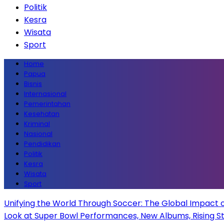
Politik
Kesra
Wisata
Sport
Home
Papua
Bisnis
Internasional
Pemerintahan
Kesehatan
Kriminal
Nasional
Pendidikan
Politik
Kesra
Wisata
Sport
Unifying the World Through Soccer: The Global Impact 
Look at Super Bowl Performances, New Albums, Rising Sta