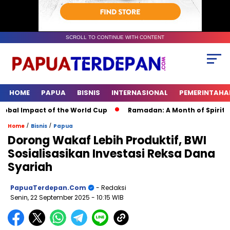
SCROLL TO CONTINUE WITH CONTENT
HOME
PAPUA
BISNIS
INTERNASIONAL
PEMERINTAHA
bal Impact of the World Cup
Ramadan: A Month of Spiritual 
/
/
Home
Bisnis
Papua
Dorong Wakaf Lebih Produktif, BWI
Sosialisasikan Investasi Reksa Dana
Syariah
PapuaTerdepan.com
- Redaksi
Senin, 22 September 2025
- 10:15 WIB