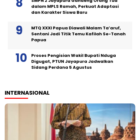
SMPN 2 Jayapura Gandeng Orang Tua
dalam MPLS Ramah, Perkuat Adaptasi
dan Karakter Siswa Baru
MTQ XXXI Papua Diawali Malam Ta’aruf,
Sentani Jadi Titik Temu Kafilah Se-Tanah
Papua
Proses Pengisian Wakil Bupati Nduga
Digugat, PTUN Jayapura Jadwalkan
Sidang Perdana 5 Agustus
INTERNASIONAL