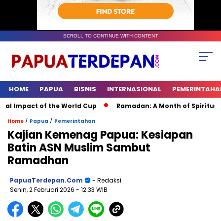
SCROLL TO CONTINUE WITH CONTENT
HOME
PAPUA
BISNIS
INTERNASIONAL
PEMERINTAHA
Impact of the World Cup
Ramadan: A Month of Spiritual Refle
/
/
Home
Papua
Pemerintahan
Kajian Kemenag Papua: Kesiapan
Batin ASN Muslim Sambut
Ramadhan
PapuaTerdepan.com
- Redaksi
Senin, 2 Februari 2026
- 12:33 WIB