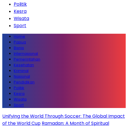
Politik
Kesra
Wisata
Sport
Home
Papua
Bisnis
Internasional
Pemerintahan
Kesehatan
Kriminal
Nasional
Pendidikan
Politik
Kesra
Wisata
Sport
Unifying the World Through Soccer: The Global Impact
of the World Cup
Ramadan: A Month of Spiritual