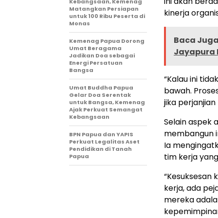
ini akan berd
Kebangsaan, Kemenag
Matangkan Persiapan
kinerja organi
untuk 100 Ribu Peserta di
Monas
Baca Juga 
Kemenag Papua Dorong
Umat Beragama
Jayapura 
Jadikan Doa sebagai
Energi Persatuan
Bangsa
“Kalau ini tid
Umat Buddha Papua
bawah. Proses 
Gelar Doa Serentak
jika perjanjia
untuk Bangsa, Kemenag
Ajak Perkuat Semangat
Kebangsaan
Selain aspek 
membangun in
BPN Papua dan YAPIS
Perkuat Legalitas Aset
Ia mengingatk
Pendidikan di Tanah
tim kerja yan
Papua
“Kesuksesan ki
kerja, ada pe
mereka adala
kepemimpinan 