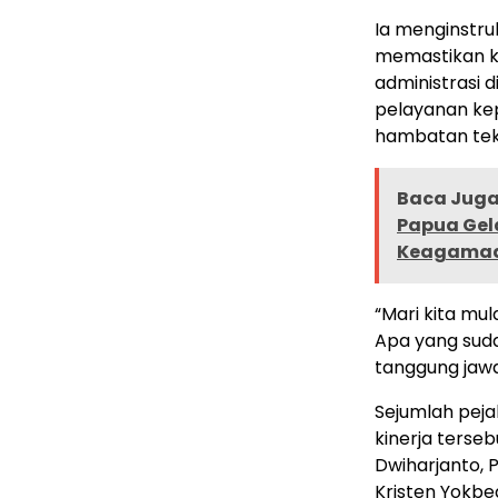
Ia menginstru
memastikan k
administrasi d
pelayanan ke
hambatan tek
Baca Juga 
Papua Gel
Keagamaa
“Mari kita mu
Apa yang suda
tanggung jaw
Sejumlah peja
kinerja terseb
Dwiharjanto, P
Kristen Yokbe