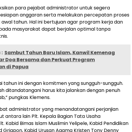
ksikan para pejabat administrator untuk segera
esiapan anggaran serta melakukan percepatan proses
i awal tahun. Hal ini bertujuan agar program kerja dan
pada masyarakat dapat berjalan optimal tanpa
nis.
:
Sambut Tahun Baru Islam, Kanwil Kemenag
ar Doa Bersama dan Perkuat Program
n di Papua
lai tahun ini dengan komitmen yang sungguh-sungguh.
h ditandatangani harus kita jalankan dengan penuh
ab,” pungkas Klemens.
bat administrator yang menandatangani perjanjian
ut antara lain Plt. Kepala Bagian Tata Usaha
lt. Kabid Bimas Islam Muslimin Yelipele, Kabid Pendidikan
d Griapon, Kabid Urusan Agama Kristen Tony Denny