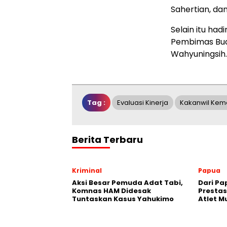
Sahertian, dan
Selain itu ha
Pembimas Bud
Wahyuningsih.(
Tag :
Evaluasi Kinerja
Kakanwil Ke
Berita Terbaru
Kriminal
Papua
Aksi Besar Pemuda Adat Tabi,
Dari Pa
Komnas HAM Didesak
Prestas
Tuntaskan Kasus Yahukimo
Atlet 