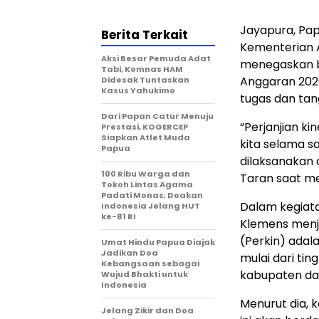
Jayapura, Pap
Berita Terkait
Kementerian 
Aksi Besar Pemuda Adat
menegaskan b
Tabi, Komnas HAM
Anggaran 202
Didesak Tuntaskan
Kasus Yahukimo
tugas dan tan
Dari Papan Catur Menuju
“Perjanjian ki
Prestasi, KOGERCEP
Siapkan Atlet Muda
kita selama s
Papua
dilaksanakan 
100 Ribu Warga dan
Taran saat me
Tokoh Lintas Agama
Padati Monas, Doakan
Dalam kegiata
Indonesia Jelang HUT
ke-81 RI
Klemens menj
(Perkin) adal
Umat Hindu Papua Diajak
Jadikan Doa
mulai dari tin
Kebangsaan sebagai
kabupaten da
Wujud Bhakti untuk
Indonesia
Menurut dia, 
Jelang Zikir dan Doa