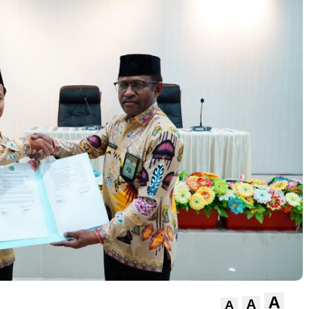
A
A
A