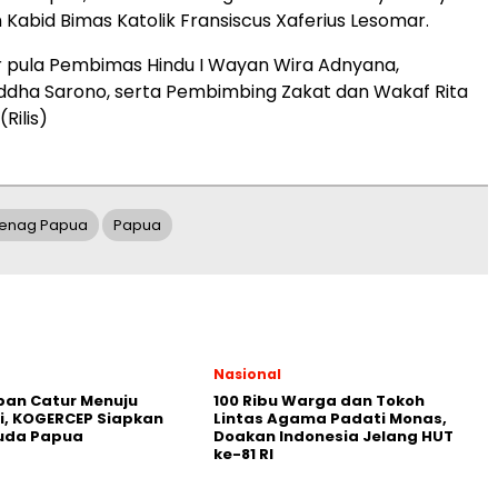
 Kabid Bimas Katolik Fransiscus Xaferius Lesomar.
dir pula Pembimas Hindu I Wayan Wira Adnyana,
dha Sarono, serta Pembimbing Zakat dan Wakaf Rita
Rilis)
menag Papua
Papua
Nasional
pan Catur Menuju
100 Ribu Warga dan Tokoh
i, KOGERCEP Siapkan
Lintas Agama Padati Monas,
Muda Papua
Doakan Indonesia Jelang HUT
ke-81 RI