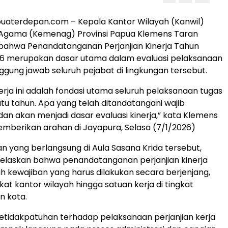
uaterdepan.com – Kepala Kantor Wilayah (Kanwil)
Agama (Kemenag) Provinsi Papua Klemens Taran
ahwa Penandatanganan Perjanjian Kinerja Tahun
6 merupakan dasar utama dalam evaluasi pelaksanaan
ggung jawab seluruh pejabat di lingkungan tersebut.
nerja ini adalah fondasi utama seluruh pelaksanaan tugas
atu tahun. Apa yang telah ditandatangani wajib
dan akan menjadi dasar evaluasi kinerja,” kata Klemens
mberikan arahan di Jayapura, Selasa (7/1/2026)
n yang berlangsung di Aula Sasana Krida tersebut,
elaskan bahwa penandatanganan perjanjian kinerja
ah kewajiban yang harus dilakukan secara berjenjang,
gkat kantor wilayah hingga satuan kerja di tingkat
n kota.
ketidakpatuhan terhadap pelaksanaan perjanjian kerja