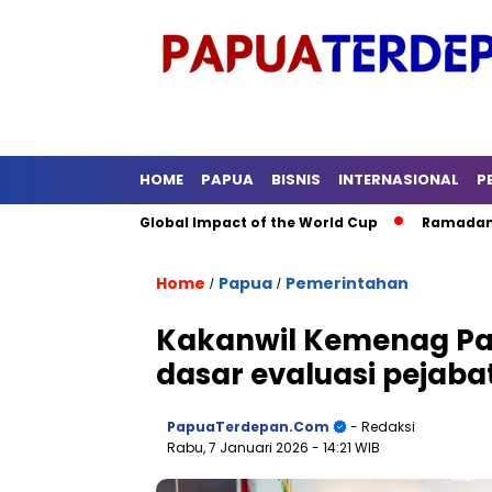
HOME
PAPUA
BISNIS
INTERNASIONAL
P
Soccer: The Global Impact of the World Cup
Ramadan: A Mont
Home
Papua
Pemerintahan
/
/
Kakanwil Kemenag Papu
dasar evaluasi pejaba
PapuaTerdepan.com
- Redaksi
Rabu, 7 Januari 2026
- 14:21 WIB