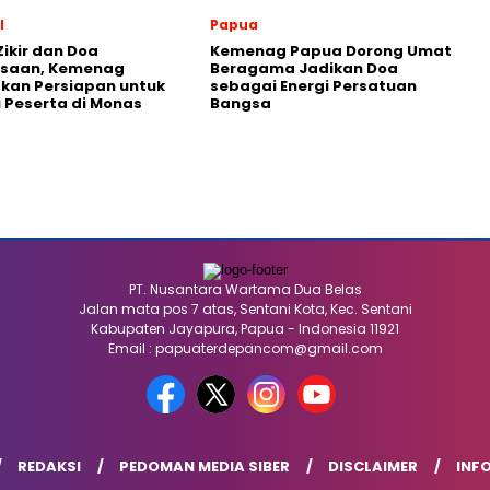
l
Papua
Zikir dan Doa
Kemenag Papua Dorong Umat
saan, Kemenag
Beragama Jadikan Doa
kan Persiapan untuk
sebagai Energi Persatuan
u Peserta di Monas
Bangsa
PT. Nusantara Wartama Dua Belas
Jalan mata pos 7 atas, Sentani Kota, Kec. Sentani
Kabupaten Jayapura, Papua - Indonesia 11921
Email : papuaterdepancom@gmail.com
REDAKSI
PEDOMAN MEDIA SIBER
DISCLAIMER
INFO