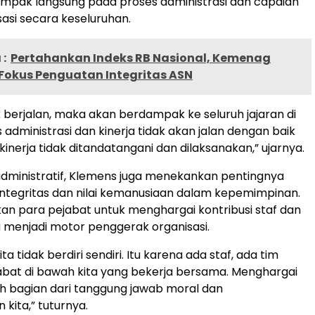
ampak langsung pada proses administrasi dan capaian
sasi secara keseluruhan.
:
Pertahankan Indeks RB Nasional, Kemenag
Fokus Penguatan Integritas ASN
ak berjalan, maka akan berdampak ke seluruh jajaran di
administrasi dan kinerja tidak akan jalan dengan baik
n kinerja tidak ditandatangani dan dilaksanakan,” ujarnya.
administratif, Klemens juga menekankan pentingnya
tegritas dan nilai kemanusiaan dalam kepemimpinan.
an para pejabat untuk menghargai kontribusi staf dan
g menjadi motor penggerak organisasi.
ta tidak berdiri sendiri. Itu karena ada staf, ada tim
jabat di bawah kita yang bekerja bersama. Menghargai
h bagian dari tanggung jawab moral dan
kita,” tuturnya.