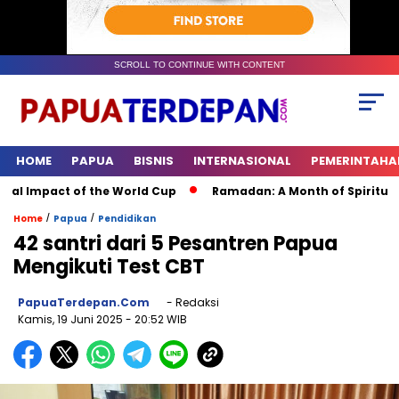
SCROLL TO CONTINUE WITH CONTENT
HOME
PAPUA
BISNIS
INTERNASIONAL
PEMERINTAHA
 Impact of the World Cup
Ramadan: A Month of Spiritual Refl
/
/
Home
Papua
Pendidikan
42 santri dari 5 Pesantren Papua
Mengikuti Test CBT
PapuaTerdepan.com
- Redaksi
Kamis, 19 Juni 2025
- 20:52 WIB