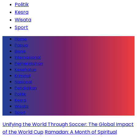
Politik
Kesra
Wisata
Sport
Home
Papua
Bisnis
Internasional
Pemerintahan
Kesehatan
Kriminal
Nasional
Pendidikan
Politik
Kesra
Wisata
Sport
Unifying the World Through Soccer: The Global Impact
of the World Cup
Ramadan: A Month of Spiritual