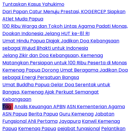
Tuntaskan Kasus Yahukimo
Dari Papan Catur Menuju Prestasi, KOGERCEP Siapkan
Atlet Muda Papua
100 Ribu Warga dan Tokoh Lintas Agama Padati Monas,
Doakan Indonesia Jelang HUT ke-81 RI
Umat Hindu Papua Diajak Jadikan Doa Kebangsaan
sebagai Wujud Bhakti untuk Indonesia
Jelang Zikir dan Doa Kebangsaan, Kemenag
Matangkan Persiapan untuk 100 Ribu Peserta di Monas
Kemenag Papua Dorong Umat Beragama Jadikan Doa
sebagai Energi Persatuan Bangsa
Umat Buddha Papua Gelar Doa Serentak untuk
Bangsa, Kemenag Ajak Perkuat Semangat
Kebangsaan
Tag :
Analis Keuangan APBN
ASN Kementerian Agama
ASN Papua
Berita Papua
Guru Kemenag
Jabatan
Fungsional Ahli Pertama
Jayapura
Kanwil Kemenag
Papua
Kemenag Papua
pejabat fungsional
Pelantikan