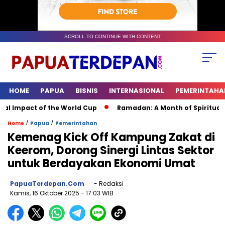
SCROLL TO CONTINUE WITH CONTENT
HOME
PAPUA
BISNIS
INTERNASIONAL
PEMERINTAHA
 Impact of the World Cup
Ramadan: A Month of Spiritual Refl
/
/
Home
Papua
Pemerintahan
Kemenag Kick Off Kampung Zakat di
Keerom, Dorong Sinergi Lintas Sektor
untuk Berdayakan Ekonomi Umat
PapuaTerdepan.com
- Redaksi
Kamis, 16 Oktober 2025
- 17:03 WIB