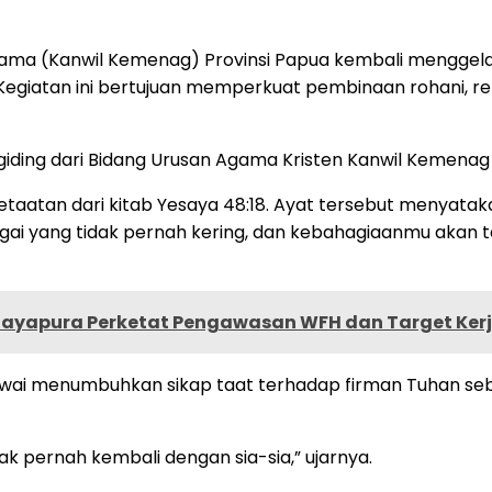
ama (Kanwil Kemenag) Provinsi Papua kembali menggelar
giatan ini bertujuan memperkuat pembinaan rohani, refl
iding dari Bidang Urusan Agama Kristen Kanwil Kemenag
atan dari kitab Yesaya 48:18. Ayat tersebut menyatak
ngai yang tidak pernah kering, dan kebahagiaanmu akan
Jayapura Perketat Pengawasan WFH dan Target Ker
gawai menumbuhkan sikap taat terhadap firman Tuhan s
k pernah kembali dengan sia-sia,” ujarnya.