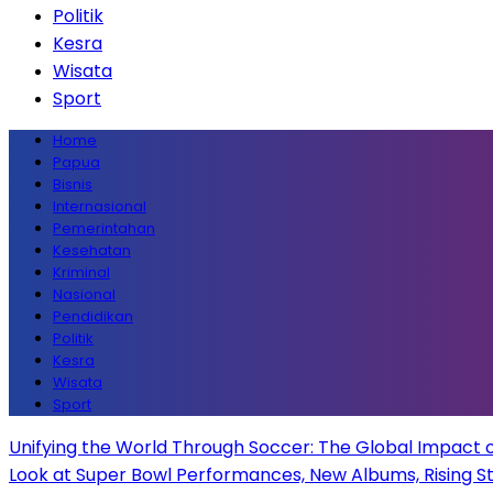
Politik
Kesra
Wisata
Sport
Home
Papua
Bisnis
Internasional
Pemerintahan
Kesehatan
Kriminal
Nasional
Pendidikan
Politik
Kesra
Wisata
Sport
Unifying the World Through Soccer: The Global Impact 
Look at Super Bowl Performances, New Albums, Rising Sta