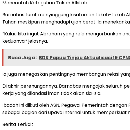
Mencontoh Keteguhan Tokoh Alkitab
Barnabas turut menyinggung kisah iman tokoh-tokoh Alk
Tuhan meskipun menghadapi ujian berat. Ia menekanka
“Kalau kita ingat Abraham yang rela mengorbankan an
keduanya,” jelasnya.
Baca Juga :
BDK Papua Tinjau Aktualisasi 19 C
Ia juga menegaskan pentingnya membangun relasi yang 
Di akhir perenungannya, Barnabas mengajak seluruh p
kerja yang dilandasi iman tidak akan sia-sia.
Ibadah ini diikuti oleh ASN, Pegawai Pemerintah dengan 
sebagai bagian dari upaya internal untuk memperkuat nila
Berita Terkait