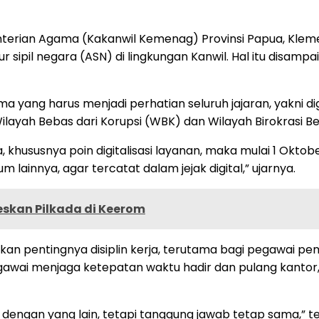
terian Agama (Kakanwil Kemenag) Provinsi Papua, Kle
tur sipil negara (ASN) di lingkungan Kanwil. Hal itu disa
ng harus menjadi perhatian seluruh jajaran, yakni digita
ayah Bebas dari Korupsi (WBK) dan Wilayah Birokrasi Be
khususnya poin digitalisasi layanan, maka mulai 1 Oktob
m lainnya, agar tercatat dalam jejak digital,” ujarnya.
eskan Pilkada di Keerom
kan pentingnya disiplin kerja, terutama bagi pegawai pe
gawai menjaga ketepatan waktu hadir dan pulang kantor
 dengan yang lain, tetapi tanggung jawab tetap sama,” t