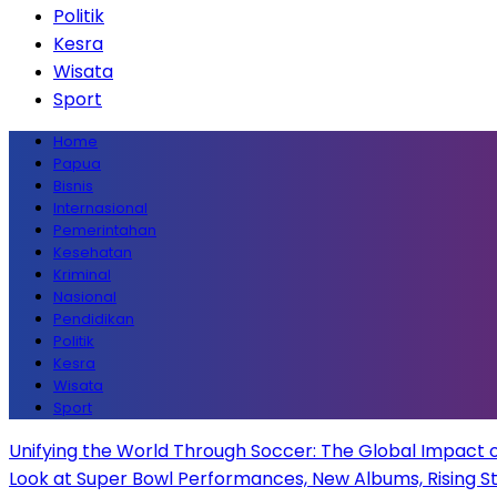
Politik
Kesra
Wisata
Sport
Home
Papua
Bisnis
Internasional
Pemerintahan
Kesehatan
Kriminal
Nasional
Pendidikan
Politik
Kesra
Wisata
Sport
Unifying the World Through Soccer: The Global Impact 
Look at Super Bowl Performances, New Albums, Rising Sta