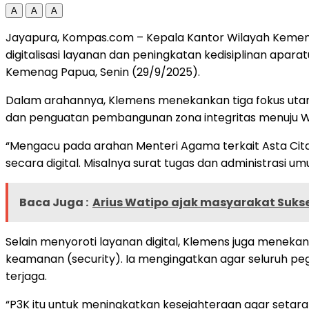
A
A
A
Jayapura, Kompas.com – Kepala Kantor Wilayah Kemen
digitalisasi layanan dan peningkatan kedisiplinan apara
Kemenag Papua, Senin (29/9/2025).
Dalam arahannya, Klemens menekankan tiga fokus utama ya
dan penguatan pembangunan zona integritas menuju Wil
“Mengacu pada arahan Menteri Agama terkait Asta Cita, 
secara digital. Misalnya surat tugas dan administrasi umu
Baca Juga :
Arius Watipo ajak masyarakat Suks
Selain menyoroti layanan digital, Klemens juga menekan
keamanan (security). Ia mengingatkan agar seluruh pe
terjaga.
“P3K itu untuk meningkatkan kesejahteraan agar setara