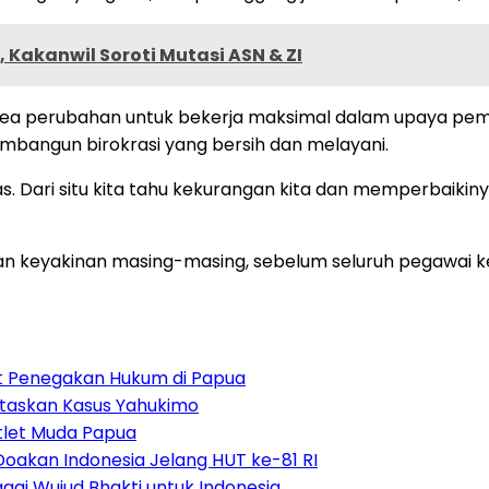
Kakanwil Soroti Mutasi ASN & ZI
 area perubahan untuk bekerja maksimal dalam upaya pe
bangun birokrasi yang bersih dan melayani.
. Dari situ kita tahu kekurangan kita dan memperbaikinya
 keyakinan masing-masing, sebelum seluruh pegawai kemb
uat Penegakan Hukum di Papua
ntaskan Kasus Yahukimo
tlet Muda Papua
Doakan Indonesia Jelang HUT ke-81 RI
ai Wujud Bhakti untuk Indonesia