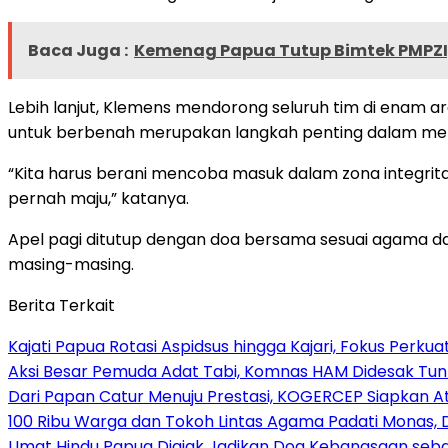
Baca Juga :
Kemenag Papua Tutup Bimtek PMPZI, 
Lebih lanjut, Klemens mendorong seluruh tim di enam
untuk berbenah merupakan langkah penting dalam mem
“Kita harus berani mencoba masuk dalam zona integritas
pernah maju,” katanya.
Apel pagi ditutup dengan doa bersama sesuai agama dan
masing-masing.
Berita Terkait
Kajati Papua Rotasi Aspidsus hingga Kajari, Fokus Perk
Aksi Besar Pemuda Adat Tabi, Komnas HAM Didesak Tu
Dari Papan Catur Menuju Prestasi, KOGERCEP Siapkan A
100 Ribu Warga dan Tokoh Lintas Agama Padati Monas, 
Umat Hindu Papua Diajak Jadikan Doa Kebangsaan sebag