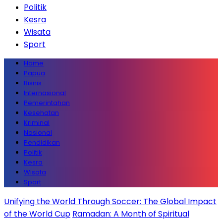
Politik
Kesra
Wisata
Sport
Home
Papua
Bisnis
Internasional
Pemerintahan
Kesehatan
Kriminal
Nasional
Pendidikan
Politik
Kesra
Wisata
Sport
Unifying the World Through Soccer: The Global Impact
of the World Cup
Ramadan: A Month of Spiritual