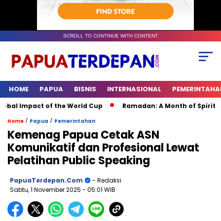
SCROLL TO CONTINUE WITH CONTENT
HOME
PAPUA
BISNIS
INTERNASIONAL
PEMERINTAHA
al Impact of the World Cup
Ramadan: A Month of Spiritual Re
/
/
Home
Papua
Pemerintahan
Kemenag Papua Cetak ASN
Komunikatif dan Profesional Lewat
Pelatihan Public Speaking
PapuaTerdepan.com
- Redaksi
Sabtu, 1 November 2025
- 05:01 WIB