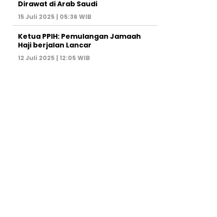
Dirawat di Arab Saudi
15 Juli 2025 | 05:36 WIB
Ketua PPIH: Pemulangan Jamaah
Haji berjalan Lancar
12 Juli 2025 | 12:05 WIB