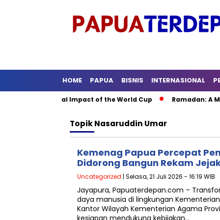
HOME
PAPUA
BISNIS
INTERNASIONAL
P
: The Global Impact of the World Cup
Ramadan: A Month of S
Topik
Nasaruddin Umar
Kemenag Papua Percepat Pen
Didorong Bangun Rekam Jeja
Uncategorized
| Selasa, 21 Juli 2026 - 16:19 WIB
Jayapura, Papuaterdepan.com – Transfo
daya manusia di lingkungan Kementerian
Kantor Wilayah Kementerian Agama Prov
kesiapan mendukung kebijakan…