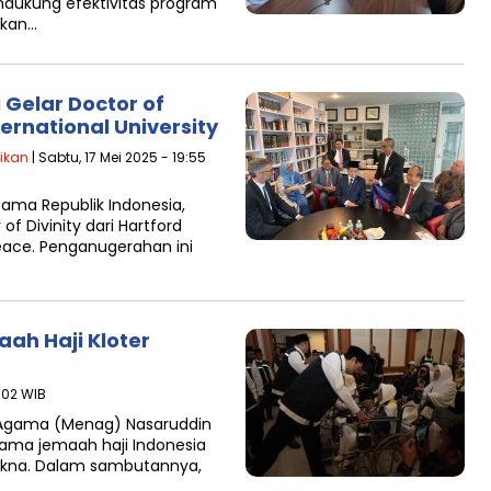
ukung efektivitas program
ikan…
Gelar Doctor of
ternational University
ikan
| Sabtu, 17 Mei 2025 - 19:55
ama Republik Indonesia,
f Divinity dari Hartford
 Peace. Penganugerahan ini
ah Haji Kloter
4:02 WIB
 Agama (Menag) Nasaruddin
ama jemaah haji Indonesia
akna. Dalam sambutannya,