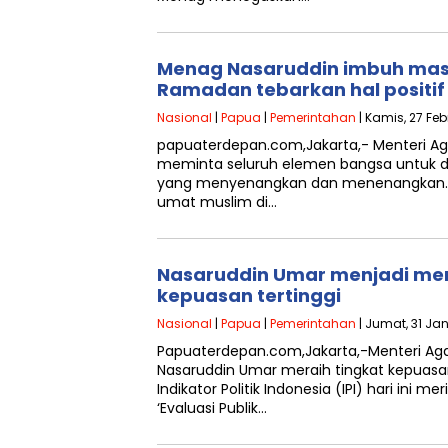
Menag Nasaruddin imbuh mas
Ramadan tebarkan hal positif
Nasional
|
Papua
|
Pemerintahan
| Kamis, 27 Feb
papuaterdepan.com,Jakarta,- Menteri A
meminta seluruh elemen bangsa untuk
yang menyenangkan dan menenangkan. Se
umat muslim di…
Nasaruddin Umar menjadi men
kepuasan tertinggi
Nasional
|
Papua
|
Pemerintahan
| Jumat, 31 Jan
Papuaterdepan.com,Jakarta,-Menteri Aga
Nasaruddin Umar meraih tingkat kepuasan 
Indikator Politik Indonesia (IPI) hari ini mer
‘Evaluasi Publik…