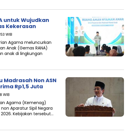
A untuk Wujudkan
as Kekerasan
5:53 WIB
rian Agama meluncurkan
an Anak (Gernas RANA)
 anak di lingkungan
ru Madrasah Non ASN
erima Rp1,5 Juta
08 WIB
rian Agama (Kemenag)
non Aparatur Sipil Negara
 2026. Kebijakan tersebut…