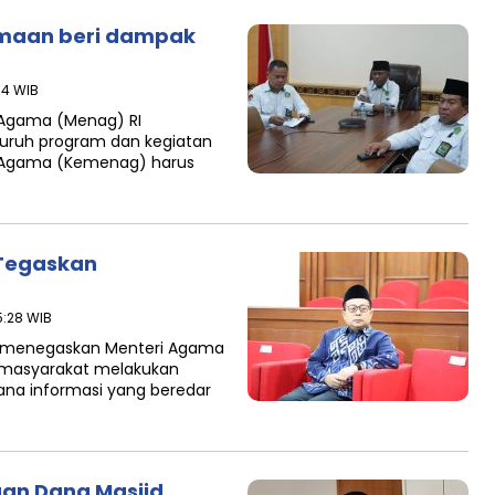
maan beri dampak
:14 WIB
 Agama (Menag) RI
uruh program dan kegiatan
n Agama (Kemenag) harus
 Tegaskan
15:28 WIB
a menegaskan Menteri Agama
 masyarakat melakukan
na informasi yang beredar
an Dana Masjid