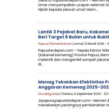
Jakarta, Papuaterdepan.com – Menteri 
Umar menyampaikan ucapan selamat Hari R
Hijriah kepada seluruh umat Islam…
Lantik 3 Pejabat Baru, Kakan
Beri Target 6 Bulan untuk Bukt
Papua
|
Pemerintahan
| Jumat, 13 Maret 2026 - 
Papuaterdepan.com – Kepala Kantor Wi
(Kakanwil Kemenag) Provinsi Papua, Klem
melantik dan mengambil sumpah jabatan 
di…
Menag Tekankan Efektivitas 
Anggaran Kemenag 2025–202
Uncategorized
| Selasa, 9 September 2025 - 20:
Jayapura,papuaterdepan.com– Menteri 
menekankan pentingnya pembenahan te