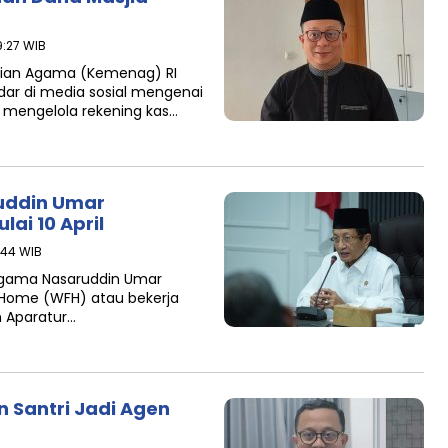
9:27 WIB
rian Agama (Kemenag) RI
ar di media sosial mengenai
 mengelola rekening kas…
uddin Umar
ai 10 April
2:44 WIB
Agama Nasaruddin Umar
 Home (WFH) atau bekerja
h Aparatur…
 Santri Jadi Agen