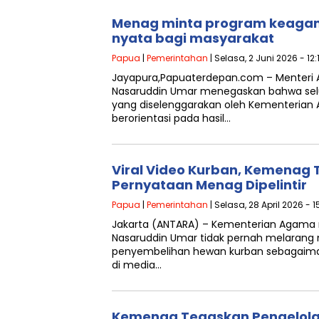
Menag minta program keaga
nyata bagi masyarakat
Papua
|
Pemerintahan
| Selasa, 2 Juni 2026 - 12
Jayapura,Papuaterdepan.com – Menteri
Nasaruddin Umar menegaskan bahwa sel
yang diselenggarakan oleh Kementeria
berorientasi pada hasil…
Viral Video Kurban, Kemenag
Pernyataan Menag Dipelintir
Papua
|
Pemerintahan
| Selasa, 28 April 2026 - 
Jakarta (ANTARA) – Kementerian Agam
Nasaruddin Umar tidak pernah melarang
penyembelihan hewan kurban sebagaima
di media…
Kemenag Tegaskan Pengelola