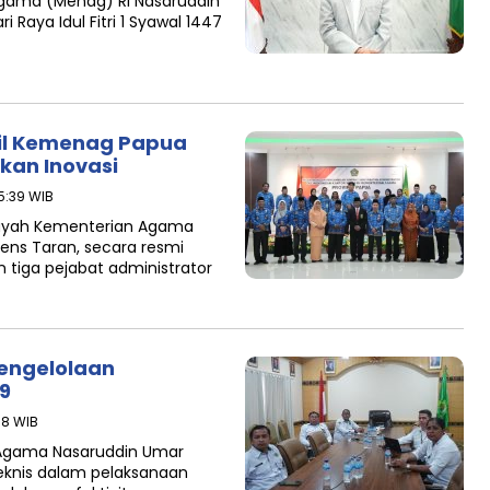
Agama (Menag) RI Nasaruddin
aya Idul Fitri 1 Syawal 1447
wil Kemenag Papua
ikan Inovasi
15:39 WIB
layah Kementerian Agama
ens Taran, secara resmi
tiga pejabat administrator
Pengelolaan
9
18 WIB
Agama Nasaruddin Umar
knis dalam pelaksanaan