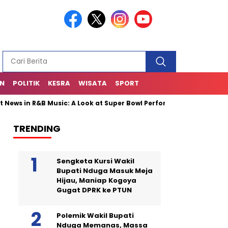
AN
POLITIK
KESRA
WISATA
SPORT
n R&B Music: A Look at Super Bowl Performances, New Albums, Risin
TRENDING
Sengketa Kursi Wakil
Bupati Nduga Masuk Meja
Hijau, Maniap Kogoya
Gugat DPRK ke PTUN
Polemik Wakil Bupati
Nduga Memanas, Massa