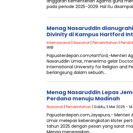
anggaran Kementerian Agama guna mend
pada periode 2025–2029. Hal itu disampa
Menag Nasaruddin dianugrahi 
Divinity di Kampus Hartford In
Internasional
|
Nasional
|
Pemerintahan
|
Pendid
WIB
Papuaterdepan.com,Hartford,-Menteri Ag
Nasaruddin Umar, menerima gelar Doctor o
International University for Religion and
berlangsung dalam sebuah…
Menag Nasaruddin Lepas Jema
Perdana menuju Madinah
Nasional
|
Pemerintahan
| Sabtu, 3 Mei 2025 - 1
Papuaterdepan.com,Jayapura,- Menteri
Umar melepas keberangkatan kloter pert
tahun 2025 dengan pesan yang sarat m
Menag menegaskan…