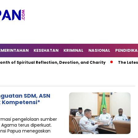
EMERINTAHAN
KESEHATAN
KRIMINAL
NASIONAL
PENDIDIK
piritual Reflection, Devotion, and Charity
The Latest News i
guatan SDM, ASN
k Kompetensi*
rmasi pengelolaan sumber
 Agama terus diperkuat.
insi Papua menegaskan